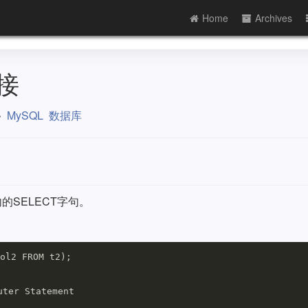
Home
Archives
接
MySQL
数据库
内的SELECT字句。
ol2 FROM t2);

ter Statement
