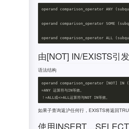
operand comparison_operator ANY (subqu
operand comparison_operator SOME (subq
由[NOT] IN/EXIST
语法结构
operand comparison_operator [NOT] IN (
=ANY 运算符与IN等效。

如果子查询返沪任何行，EXISTS将返回TRUE
使用INSERT…SELE