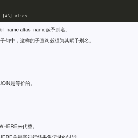
tbl_name alias_name赋予别名。
在FROM子句中，这样的子查询必须为其赋予别名。
R JOIN是等价的。
WHERE来代替。
HERE关键字进行结果集记录的过滤。