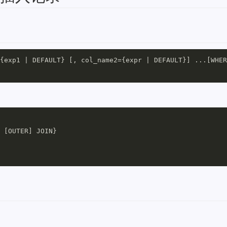
{exp1 | DEFAULT} [, col_name2={expr | DEFAULT}] ...[WHER
 [OUTER] JOIN}
