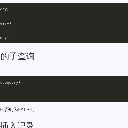
ery)

uery)

S引发的子查询
subquery)

;否则为FALSE。
CT插入记录