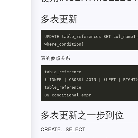
多表更新
UPDATE table_references SET col_name1=
表的参照关系
table_reference

{[INNER | CROSS] JOIN | {LEFT | RIGHT}
table_reference

多表更新之一步到位
CREATE…SELECT